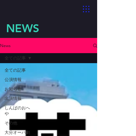
NEWS
News
全ての記事
全ての記事
公演情報
お知らせ
出演情報
しんばのおへ
や
その他
大分オーパ劇