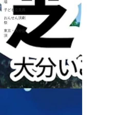
場
子ども立見席
おんせん演劇
祭
東京・大分公
演