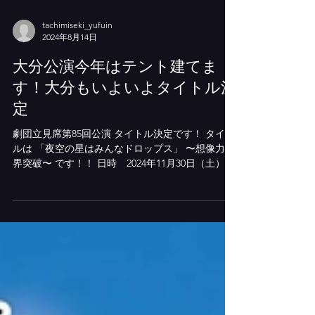
tachimiseki_yufuin
2024年8月14日
大分公演今年はテント建てま
す！大分もいよいよタイトル決
定
劇団立見席第85回公演 タイトル決定です！ タイト
ルは 「夜空の星はみんなドロップス」 〜想像力限
界突破〜 です！！ 日時 2024年11月30日（土） 昼
の部 13:30〜 夜の部 17:45〜 場所は 大分いこ
いの道広場 特設テント！！！！！！！ そうで
す。...