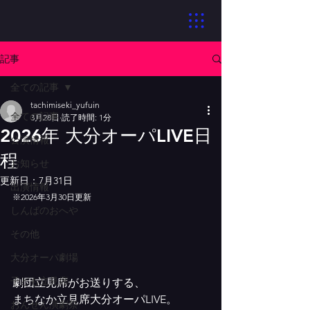
記事
全ての記事
tachimiseki_yufuin
全ての記事
3月28日
読了時間: 1分
2026年 大分オーパLIVE日
公演情報
程
お知らせ
更新日：
7月31日
出演情報
※2026年3月30日更新
しんばのおへや
その他
大分オーパ劇場
子ども立見席
劇団立見席がお送りする、
まちなか立見席大分オーパLIVE。
おんせん演劇祭