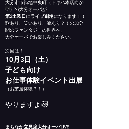
大分市市街地中央町（トキハ本店向か
東京・大分公演
い）の大分オーパが
第2土曜日
に
ライブ劇場
になります！！
歌あり、笑いあり、涙あり？！の30分
間のファンタジーの世界へ。
大分オーパでお楽しみください。
次回は！
10月3日（土）
子ども向け
お仕事体験イベント出展
（お芝居体験？！）
やりますよ😽
まちなか立見席大分オーパLIVE