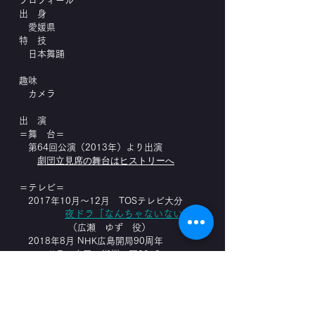
プロフィール
出 身
愛媛県
特 技
日本舞踊
趣味
カメラ
出 演
＝舞 台＝
第64回公演（2013年）より出演
立見席の舞台はヒストリーへ
劇団
＝テレビ＝
2017年10月～12月 TOSテレビ大分
夜ドラ「なんちゃないない」
（広瀬 ゆず 役）
2018年8月 NHK広島開局90周年
ドラマ夕凪の街桜の国2018
(総合テレビ・全国放送) 出演