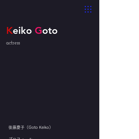
K
eiko
G
oto
actress
後藤慶子（Goto Keiko）