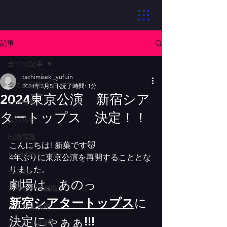
記事
全ての記事
tachimiseki_yufuin
全ての記事
2024年5月5日
読了時間: 1分
2024東京公演 新宿シア
公演情報
タートップス 決定！！
お知らせ
出演情報
こんにちは! 新葉です😽
しんばのおへや
4年ぶりに東京公演を再開することとな
りました。
その他
劇場は、あのっ
大分オーパ劇場
新宿シアタートップス
に
子ども立見席
決定にゃぁぁ!!!
おんせん演劇祭