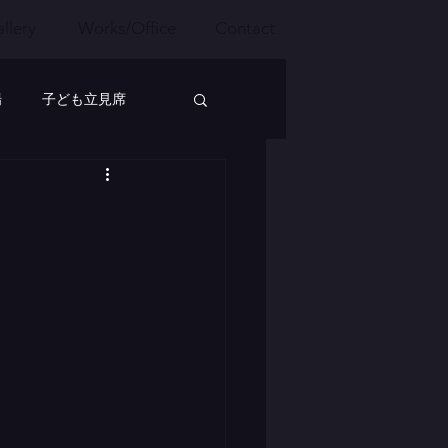
llery
Works/Office
Contact
場
子ども立見席