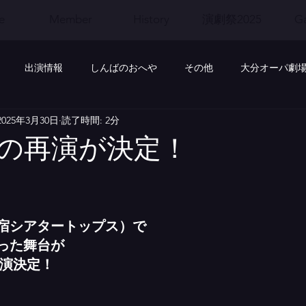
e
Member
History
演劇祭2025
Ga
出演情報
しんばのおへや
その他
大分オーパ劇
2025年3月30日
読了時間: 2分
演
の再演が決定！
宿シアタートップス）で
った舞台が
再演決定！