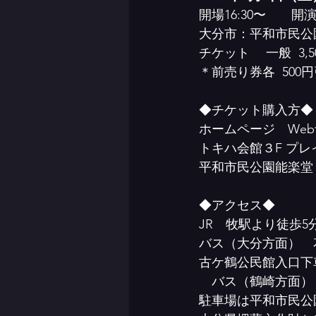
開場16:30〜　　開演
大分市：平和市民公
チケット　 一般  3,5
＊前売り券各  500
◆チケット購入方◆
ホームページ　We
トキハ会館３F プレ
平和市民公園能楽堂  
◆アクセス◆
JR　牧駅より徒歩5
バス（大分方面）　
古ケ鶴公民館入口下
　バス（鶴崎方面）
駐車場は平和市民公