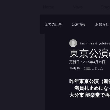
Home
News
Stag
全ての記事
公演情報
お知らせ
tachimiseki_yufuin
おんせん演劇祭
東京・大分公
東京公演
更新日：
2025年4月19日
※4月18日に追記しました
昨年東京公演（新
　満員札止めにな
大分市 能楽堂で