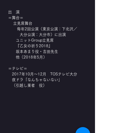
出 演
＝舞台＝
立見席舞台
毎年2回公演（東京公演：下北沢／
大分公演：大分市）に出演
ユニットGroup立見席
『乙女の祈り2018』
坂本あまり役・吉田先生
他（2018年5月）
＝テレビ＝
2017年10月～12月 TOSテレビ大分
夜ドラ「なんちゃないない」
（引越し業者 役）