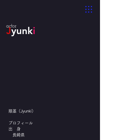
actor
J
yunk
i
順基（Jyunki）
プロフィール
出 身
長崎県