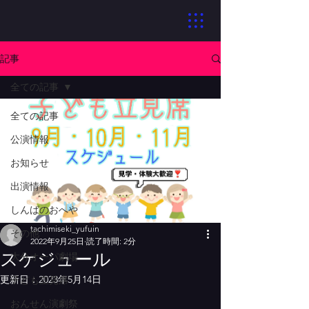
記事
全ての記事
全ての記事
公演情報
お知らせ
出演情報
しんばのおへや
tachimiseki_yufuin
その他
2022年9月25日
読了時間: 2分
スケジュール
大分オーパ劇場
更新日：
2023年5月14日
子ども立見席
おんせん演劇祭