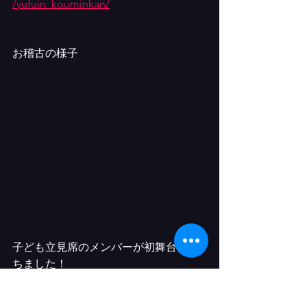
/yufuin_kouminkan/
お稽古の様子
子ども立見席のメンバーが初舞台に立
ちました！
2022年9月3日（土）