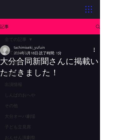
記事
全ての記事
tachimiseki_yufuin
全ての記事
2024年5月18日
読了時間: 1分
大分合同新聞さんに掲載い
公演情報
ただきました！
お知らせ
出演情報
しんばのおへや
その他
大分オーパ劇場
子ども立見席
おんせん演劇祭