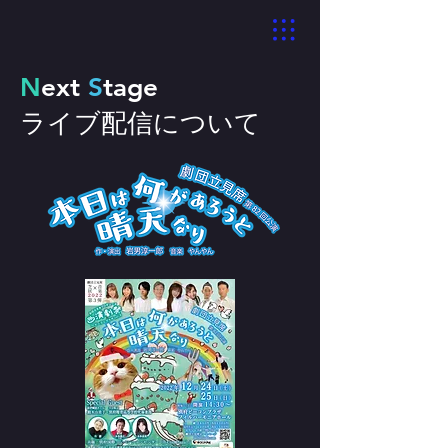
N
ext
S
tage
​ライブ配信について