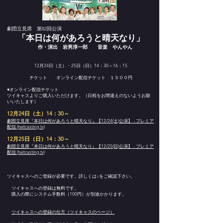
劇団立見席 第82回公演
「本日は何があろうと晴天なり」
作・演出 岩男淳一郎 音楽 やんやん
12月24日（土）・25日（日）14：30～16：15
チケット オンライン配信チケット １５００円
●オンライン配信チケット
ツイキャスよりご購入いただけます。（日程をお間違えのないようお願
いいたします）
12月24日（土）14：30～
劇団立見席『本日は何があろうと晴天なり』【12/24(土)公演】 - プレミア
配信 (twitcasting.tv)
12月25日（日）14：30～
劇団立見席『本日は何があろうと晴天なり』【12/25(日)公演】 - プレミア
配信 (twitcasting.tv)
ツイキャスへのご登録が必要です。詳しくは↓をご確認下さい。
ツイキャスへの登録は無料です。
購入の際にシステム手数料（100円）が別途かかります。
ツイキャスへの登録の仕方（ツイキャスのページ）