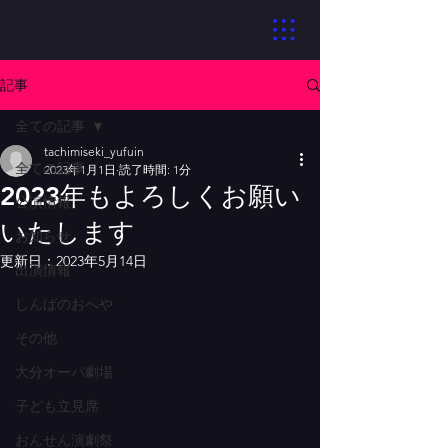
記事
全ての記事
tachimiseki_yufuin
全ての記事
2023年1月1日
読了時間: 1分
2023年もよろしくお願い
公演情報
いたします
お知らせ
更新日：
2023年5月14日
出演情報
しんばのおへや
その他
大分オーパ劇場
子ども立見席
おんせん演劇祭