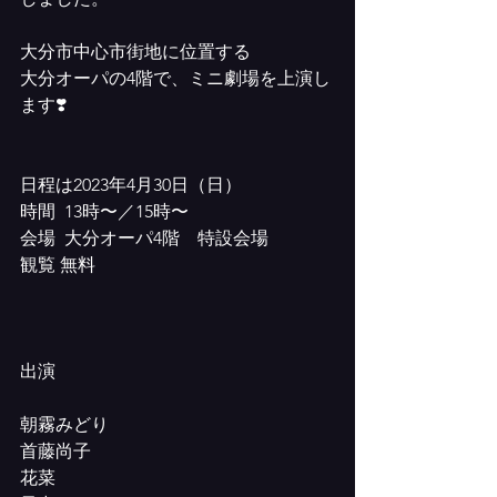
大分市中心市街地に位置する
大分オーパの4階で、ミニ劇場を上演し
ます❣️
日程は2023年4月30日（日）
時間  13時〜／15時〜
会場  大分オーパ4階　特設会場
観覧 無料
出演
朝霧みどり
首藤尚子
花菜