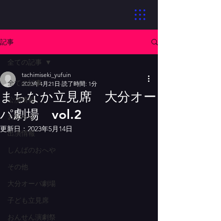
記事
全ての記事
tachimiseki_yufuin
全ての記事
2023年4月21日
読了時間: 1分
まちなか立見席 大分オー
公演情報
パ劇場 vol.2
お知らせ
更新日：
2023年5月14日
出演情報
しんばのおへや
その他
大分オーパ劇場
子ども立見席
おんせん演劇祭